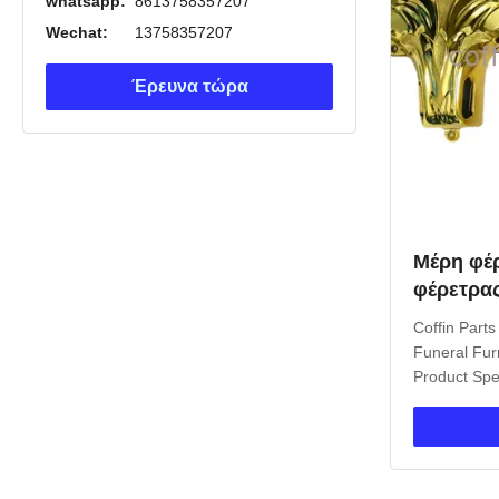
whatsapp:
8613758357207
Wechat:
13758357207
Έρευνα τώρα
Μέρη φέ
φέρετρα
κηδειοτε
Coffin Parts
Νότια Αμ
Funeral Fur
Product Spec
Copper Mod
Adult Place 
Payment Mo
Market Sout