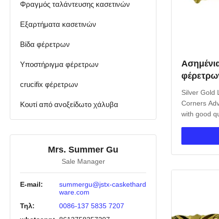
Φραγμός ταλάντευσης κασετινών
Εξαρτήματα κασετινών
Βίδα φέρετρων
Ασημένι
Υποστήριγμα φέρετρων
φέρετρων
crucifix φέρετρων
πολυτέλε
Silver Gold
Corners Adv
Κουτί από ανοξείδωτο χάλυβα
with good q
succeed in 
serve you. 
manufacture
Mrs. Summer Gu
products inc
Sale Manager
plastic or me
E-mail:
summergu@jstx-caskethard
ware.com
Τηλ:
0086-137 5835 7207