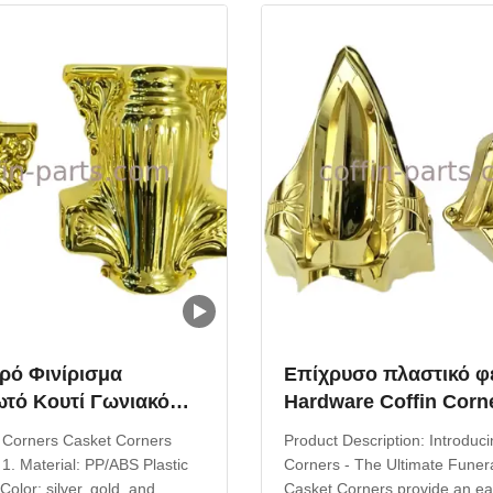
ription Standard Style ...
Coffin Decoration Brand Name
ρό Φινίρισμα
Επίχρυσο πλαστικό φ
τό Κουτί Γωνιακό
Hardware Coffin Corn
 με Σκαλιστή
Funeral Coffin Εξάρτ
Corners​ Casket Corners​
Product Description: Introduc
η Υφή Λουλουδιών
 1. Material: PP/ABS Plastic
Corners - The Ultimate Funer
Color: silver, gold, and
Casket Corners provide an e