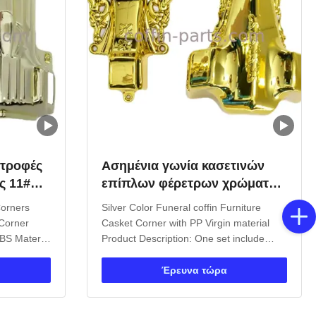
τροφές
Ασημένια γωνία κασετινών
ς 11#
επίπλων φέρετρων χρώματος
ε ατσάλι
νεκρική με το υλικό PP Virgin
Corners
Silver Color Funeral coffin Furniture
 Corner
Casket Corner with PP Virgin material
BS Material
Product Description: One set include
er with
4pcs big casket carners, 8 pcs small
tribute
casket corners, 2pcs 80' long steel bars
Έρευνα τώρα
an Style
(203cm) and 2pcs 26' short steel bars
lication
(66cm). Item Name TX-Model 3#