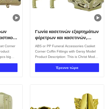
ρων
Γωνία κασετινών εξαρτημάτων
αστικού
φέρετρων και κασετινών,
αγμούς
νεκρικοί προμηθευτές
ket Corner
ABS or PP Funeral Accessories Casket
εξαρτημάτων
roduct
Corner Coffin Fittings with Gersy Model
4pcs big
Product Description: This is Christ Model
cs 203cm
Corner. One set: 4pcs big casket
short steel
corners, 8 pcs small casket corners, 2pcs
Έρευνα τώρα
 2.Material
203cm long steel bars and 2pcs
, silver,
66cmshort steel bars. 1. Item Name : TX-
Model Gersy 2. Material : Plastic...