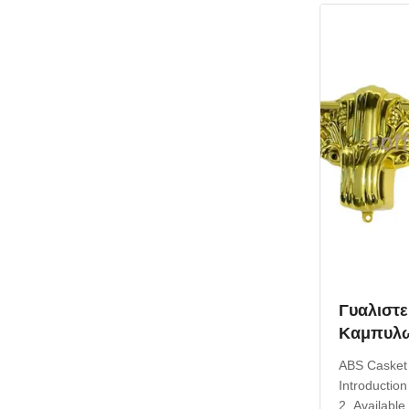
Product Desc
Γυαλιστε
Καμπυλω
Σοβατεπί
ABS Casket 
Ανάγλυφ
Introduction
2. Available 