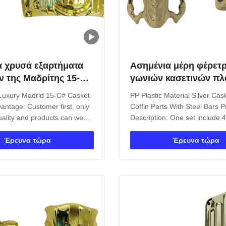
α χρυσά εξαρτήματα
Ασημένια μέρη φέρετ
 της Μαδρίτης 15-C#
γωνιών κασετινών πλ
ιας
υλικού PP με τους φρ
 Luxury Madrid 15-C# Casket
PP Plastic Material Silver Cas
χάλυβα
antage: Customer first, only
Coffin Parts With Steel Bars P
uality and products can we
Description: One set include 
so many countries. Let us
corners, 8 pcs small lugs, 2p
We are the professional
long steel bars and 2pcs 66cm
Έρευνα τώρα
Έρευνα τώρα
r in producing the funeral
bars. 1.Item Name : Model 4#
lude plastic casket corner,
: Plastic(PP,ABS) 3.Color : Gold
tal coffin handle, ...
copper 4.Delivery Time ...