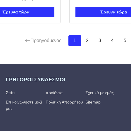
Packing: Each PC in a
stylish way to decorate your c
en in carton. 4. More models
beautiful, timeless look. Our p
Έρευνα τώρα
Έρευνα τώρα
e. 5. ISO certificate and OEM
perfect for any funeral home, 
ilable. Casket Corners
small. Manufactured by a lead
 set include 4pcs big ...
funeral manufacturer, ...
Προηγούμενος
1
2
3
4
5
ΓΡΉΓΟΡΟΙ ΣΎΝΔΕΣΜΟΙ
Σπίτι
προϊόντα
Σχετικά με εμάς
Επικοινωνήστε μαζί
Πολιτική Απορρήτου
Sitemap
μας