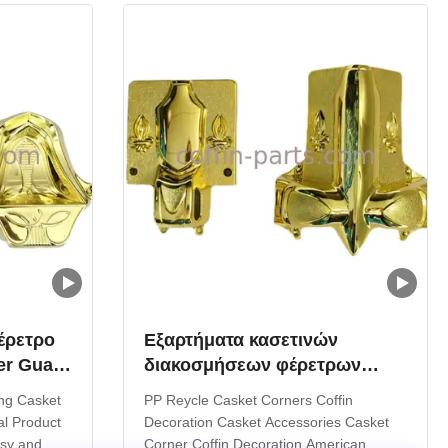
 TX ...
Material PP Reycle, ABS Color Gold, ...
έρετρο
Εξαρτήματα κασετινών
er Guard
διακοσμήσεων φέρετρων
ημα
γωνιών κασετινών PP Reycle
ing Casket
PP Reycle Casket Corners Coffin
al Product
Decoration Casket Accessories Casket
asy and
Corner Coffin Decoration American