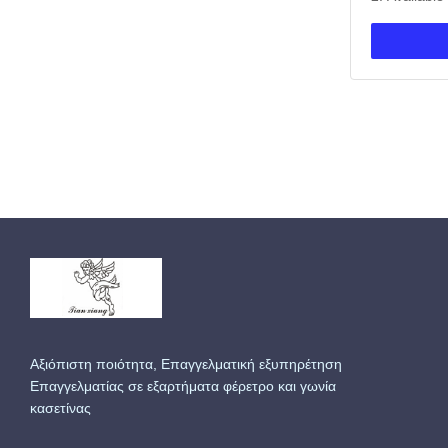
copper. 3. 
polybag, th
are availabl
service ava
Details: One
Αξιόπιστη ποιότητα, Επαγγελματική εξυπηρέτηση
Επαγγελματίας σε εξαρτήματα φέρετρο και γωνία
κασετίνας