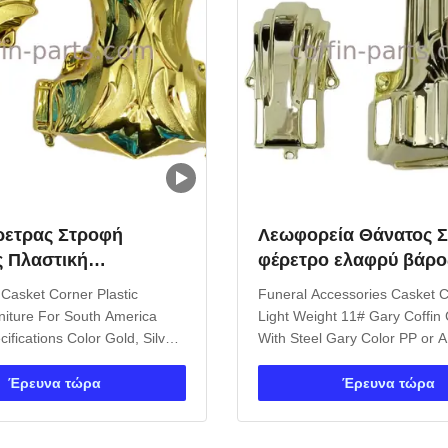
ρετρας Στροφή
Λεωφορεία Θάνατος Σ
ς Πλαστική
φέρετρο ελαφρύ βάρο
χνική έπιπλα για τη
Gary Coffin Στροφή μ
 Casket Corner Plastic
Funeral Accessories Casket 
ερική
niture For South America
Light Weight 11# Gary Coffin
ifications Color Gold, Silver,
With Steel Gary Color PP or A
el Number Corner 1# Type
Coffin Decorative Casket Corn
of Origin Zhejiang, China
Steel Product Specifications At
Έρευνα τώρα
Έρευνα τώρα
de T/T, Western Union Main
Value Color Gary Style Americ
h America Material Plastic
Model Number 11# - Gary App