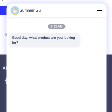
asket with a
Model 15# Casket Accessories Coffin
roduct is
Decoration 14kg Casket Accessories
Έρευνα τώρα
Summer Gu
large or
Corner Applications: wooden or metal
ing large
casket handle and decoration
Competitive Advantage: Supply in set,
2:52 AM
competitive price and ...
6
7
8
Επόμενος
Good day, what product are you looking 
for?
ΑΚΟΛΟΥΘΉΣΤΕ ΜΑΣ.