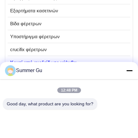
Εξαρτήματα κασετινών
Βίδα φέρετρων
Υποστήριγμα φέρετρων
crucifix φέρετρων
Κουτί από ανοξείδωτο χάλυβα
Summer Gu
Mrs. Summer Gu
12:48 PM
Sale Manager
Good day, what product are you looking for?
E-mail:
summergu@jstx-caskethardware.com
Τηλ:
0086-137 5835 7207
whatsapp:
8613758357207
Wechat:
13758357207