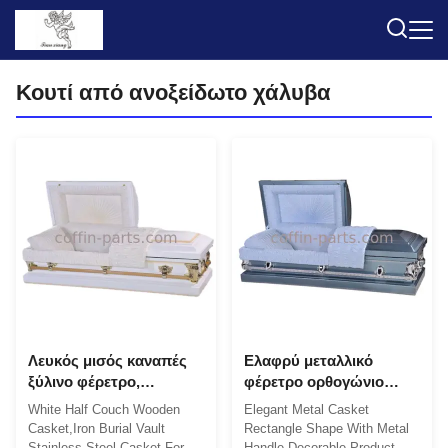
Κουτί από ανοξείδωτο χάλυβα
Λευκός μισός καναπές
Ελαφρύ μεταλλικό
ξύλινο φέρετρο,
φέρετρο ορθογώνιο
σιδερένια ταφόπλακα
σχήμα με χερούλι swing
White Half Couch Wooden
Elegant Metal Casket
ατσάλινο φέρετρο για
bar διακοσμητικό
Casket,Iron Burial Vault
Rectangle Shape With Metal
εξαιρετική αντοχή
Stainless Steel Casket For
Handle Decorable Product