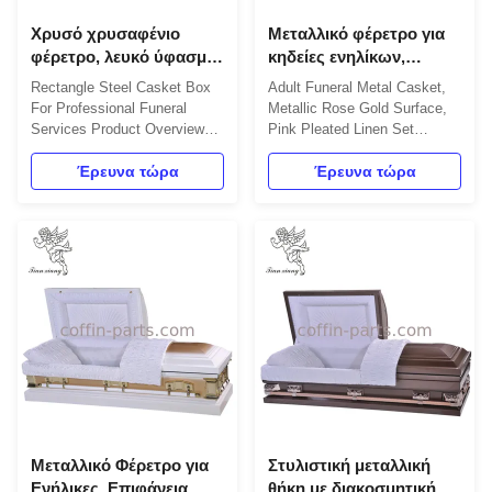
Χρυσό χρυσαφένιο
Μεταλλικό φέρετρο για
φέρετρο, λευκό ύφασμα,
κηδείες ενηλίκων,
δυτικό φέρετρο.
μεταλλική επιφάνεια ροζ
Rectangle Steel Casket Box
Adult Funeral Metal Casket,
χρυσού, ροζ πλεοειδές
For Professional Funeral
Metallic Rose Gold Surface,
σετ λινών
Services Product Overview
Pink Pleated Linen Set
Metal Casket is a coffin made
Product Overview The TX
of high-strength metal
Έρευνα τώρα
Metal Casket is an iron burial
Έρευνα τώρα
materials, offering significant
vault specifically designed for
advantages over traditional
funeral applications. Featuring
wooden caskets. Constructed
metal handles for easy
from stainless steel or
transport and customizable
aluminum alloy, these caskets
interior options and colors,
provide superior corrosion ...
this burial case offers ...
Μεταλλικό Φέρετρο για
Στυλιστική μεταλλική
Ενήλικες, Επιφάνεια
θήκη με διακοσμητική