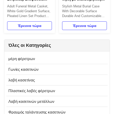
Λευκόχρυσου
επιφάνεια ανθεκτική και
Adult Funeral Metal Casket,
Stylish Metal Burial Case
Ντεγκραντέ, Πλισέ Σετ
προσαρμόσιμη
White Gold Gradient Surface,
With Decorable Surface
Λινού
Pleated Linen Set Product
Durable And Customizable
Overview Metal Casket is a
Product Description Metal
coffin made from high-
Έρευνα τώρα
Casket is a burial vault made
Έρευνα τώρα
strength metal materials,
of high-quality metal material,
offering significant
certified by ISO9001.
advantages over traditional
Designed for funeral usage
Όλες οι Κατηγορίες
wooden caskets in both
and available in standard size,
production process and
it offers customizable color
application characteristics.
options. This metallic ...
μέρη φέρετρων
Production Process ...
Γωνίες κασετινών
λαβή κασετίνας
Πλαστικές λαβές φέρετρων
Λαβή κασετινών μετάλλων
Φραγμός ταλάντευσης κασετινών