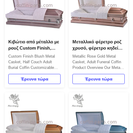
burial ...
to ...
Κιβώτιο από μέταλλο με
Μεταλλικό φέρετρο ροζ
ρουζ Custom Finish,
χρυσό, φέρετρο κηδείας
φέρετρο για ενήλικες
για ενήλικες
Custom Finish Blush Metal
Metallic Rose Gold Metal
μισού καναπέ
Casket, Half Couch Adult
Casket, Adult Funeral Coffin
Burial Coffin Customizable
Product Overview Our Metal
and decorable surface for
Casket is designed for funeral
dignified funeral services
Έρευνα τώρα
services, featuring an iron
Έρευνα τώρα
Product Overview Our Metal
burial vault or steel casket
Casket is crafted from
box constructed from durable
premium steel with ISO9001
metal. This customizable
certification, specifically
solution allows personalization
designed for obsequies.
of color, shape, and interior to
Featuring a rectangular shape
match ...
with ...