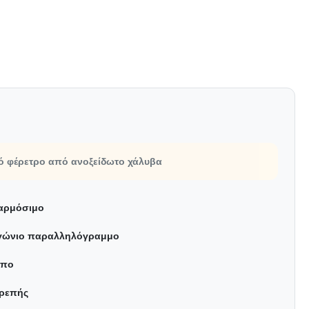
ό φέρετρο από ανοξείδωτο χάλυβα
αρμόσιμο
γώνιο παραλληλόγραμμο
υπο
ρεπής