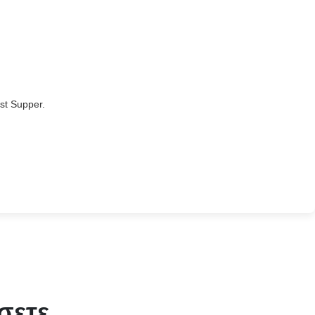
st Supper.
σετε