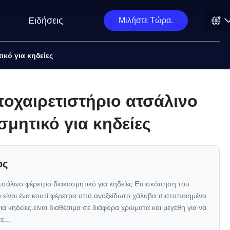
Ειδήσεις
Μιλήστε Τώρα.
κό για κηδείες
οχαιρετιστήριο ατσάλινο
σμητικό για κηδείες
ος
τσάλινο φέρετρο διακοσμητικό για κηδείες Επισκόπηση του
 είναι ένα κουτί φέρετρο από ανοξείδωτο χάλυβα πιστοποιημένο
α κηδείες.είναι διαθέσιμα σε διάφορα χρώματα και μεγέθη για να
ε...