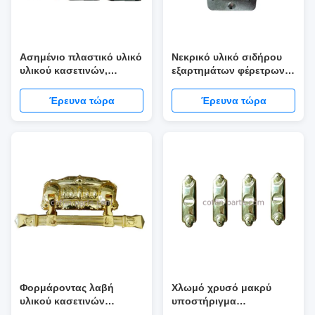
Ασημένιο πλαστικό υλικό
Νεκρικό υλικό σιδήρου
υλικού κασετινών,
εξαρτημάτων φέρετρων,
εξαρτήματα φέρετρων με
TX - ενήλικα εξαρτήματα
τα σιδερόβεργα
κασετινών A33
Έρευνα τώρα
Έρευνα τώρα
Φορμάροντας λαβή
Χλωμό χρυσό μακρύ
υλικού κασετινών
υποστήριγμα
Injetion, βαρύ φορτίο
εξαρτημάτων φέρετρων,