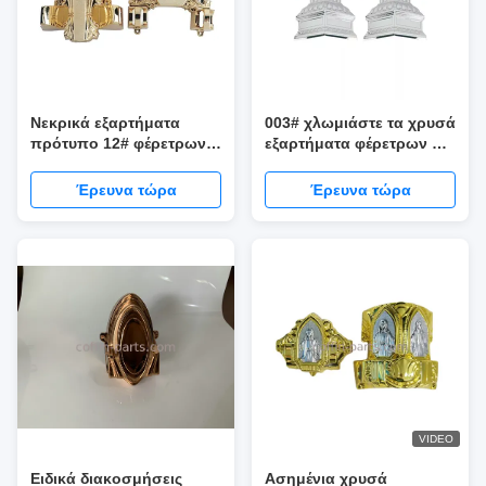
Νεκρικά εξαρτήματα
003# χλωμιάστε τα χρυσά
πρότυπο 12# φέρετρων
εξαρτήματα φέρετρων PP
χρώματος ορείχαλκου
υλικά
Έρευνα τώρα
Έρευνα τώρα
VIDEO
Ειδικά διακοσμήσεις
Ασημένια χρυσά