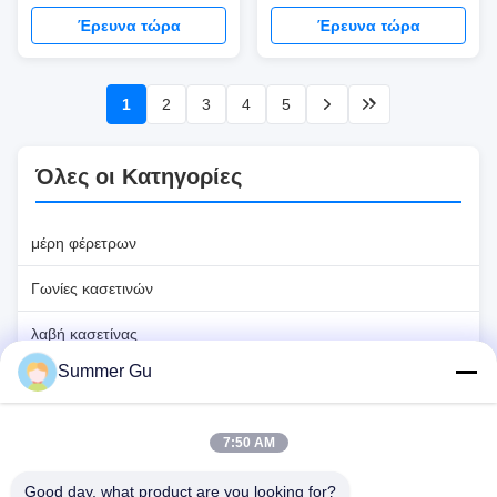
εξαρτημάτων φέρετρων
προμηθευτές
Έρευνα τώρα
Έρευνα τώρα
εξαρτημάτων κασετινών
1
2
3
4
5
Όλες οι Κατηγορίες
μέρη φέρετρων
Γωνίες κασετινών
λαβή κασετίνας
Summer Gu
Πλαστικές λαβές φέρετρων
Λαβή κασετινών μετάλλων
7:50 AM
Φραγμός ταλάντευσης κασετινών
Good day, what product are you looking for?