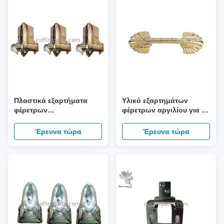
Πλαστικά εξαρτήματα
Υλικό εξαρτημάτων
φέρετρων
φέρετρων αργιλίου για το
σχηματοποίησης
νεκρικό σπίτι
εγχύσεων, χρυσός -
Έρευνα τώρα
Έρευνα τώρα
νεκρικά εξαρτήματα
επένδυσης με το φραγμό
χάλυβα