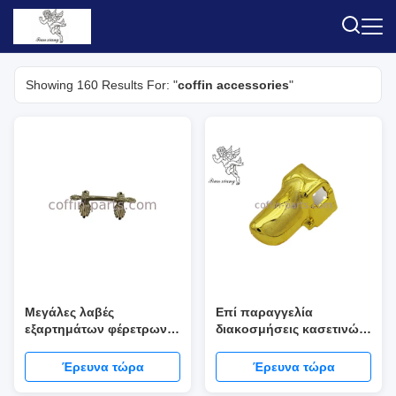
Showing 160 Results For: "
coffin accessories
"
Μεγάλες λαβές
Επί παραγγελία
εξαρτημάτων φέρετρων/
διακοσμήσεις κασετινών,
πλαστικές λαβές υλικού
σχηματοποίηση
κασετινών cOem
εγχύσεων εξαρτημάτων
Έρευνα τώρα
Έρευνα τώρα
φέρετρων