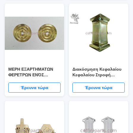
ΜΕΡΗ ΕΞΑΡΤΗΜΑΤΩΝ
Διακόσμηση Κεφαλαίου
ΦΕΡΕΤΡΩΝ ΕΝΌΣ
Κεφαλαίου Στροφή
ΝΕΚΡΙΚΟΥ
Κεφαλαίου Υλικό PP
ΥΠΟΣΤΗΡΙΓΜΑΤΟΣ
Χρυσόχρωμο
Έρευνα τώρα
Έρευνα τώρα
ΚΑΣΕΤΙΝΩΝ
ΣΥΝΑΡΜΟΛΟΓΗΣΕΩΝ
ΦΕΡΕΤΡΩΝ ΥΛΙΚΟΥ
ΦΕΡΕΤΡΩΝ ΠΡΟΪΟΝΤΩΝ
ΦΕΡΕΤΡΩΝ