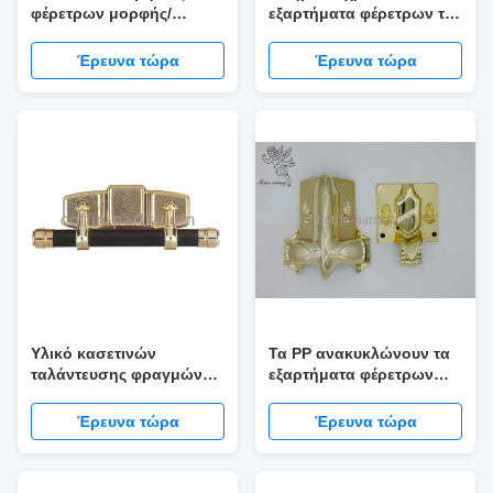
φέρετρων μορφής/
εξαρτήματα φέρετρων της
εξαρτήματα φέρετρων
Μαδρίτης 15-C#
σχήματος εγχύσεων
πολυτέλειας
Έρευνα τώρα
Έρευνα τώρα
Υλικό κασετινών
Τα PP ανακυκλώνουν τα
ταλάντευσης φραγμών
εξαρτήματα φέρετρων
λαβών εξαρτημάτων
φραγμών χάλυβα 203cm
φέρετρων
για τη διακόσμηση
Έρευνα τώρα
Έρευνα τώρα