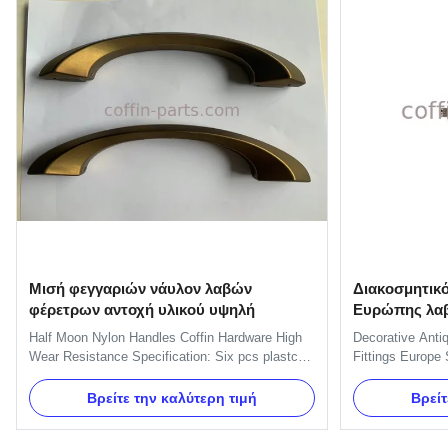
Μισή φεγγαριών νάυλον λαβών
Διακοσμητικό
φέρετρων αντοχή υλικού υψηλή
Ευρώπης λαβ
συναρμολογ
Half Moon Nylon Handles Coffin Hardware High
Decorative Antiq
Wear Resistance Specification: Six pcs plastc
Fittings Europe 
as a set, and the material is PP recycle. Item
Specification: S
Name TX-Model H9005 Material nylon Color
material is PP 
Βρείτε την καλύτερη τιμή
Βρείτ
Gold, silver, copper, as your order Delivery Time
H9005 Material P
30 days after the order confirmed Payment Term
copper, as your 