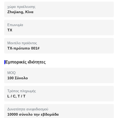
χώρα προέλευσης
Zhejiang, Κίνα
Επωνυμία
TX
Μοντέλο προϊόντος
TX-πρότυπο 001#
Εμπορικές ιδιότητες
MOQ
100 Σύνολο
Τρόπος πληρωμής
L / C, T / T
Δυνατότητα ανεφοδιασμού
10000 σύνολο την εβδομάδα