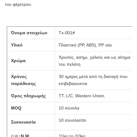
του φέρετρου.
Όνομα στοιχείων
Tx-001#
Υλικό
Πλαστικό (PP, ABS), PP νέα
Χρυσός, ασήμι, χαλκός και ως αίτημα
Χρώμα
του πελάτη
Χρόνος
30 ημέρες μετά από τη διαταγή που
παράδοσης
επιβεβαιώνεται
Όρος πληρωμής
TT, L/C, Western Union,
MOQ
10 σύνολα
10 σύνολα/ctn
Συσκευασία
N.W
11kg το /10kg
G.W /