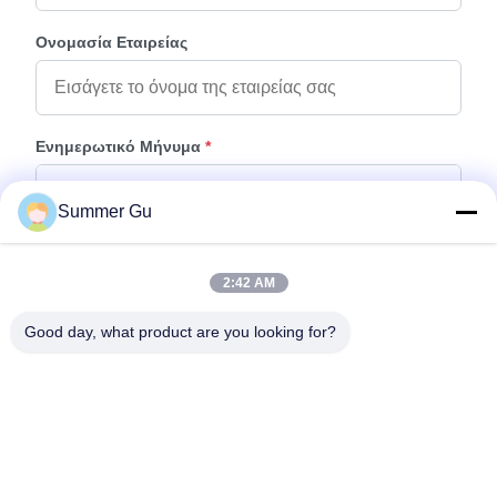
Ονομασία Εταιρείας
Ενημερωτικό Μήνυμα
*
Summer Gu
2:42 AM
Good day, what product are you looking for?
Προσάρτηση Αρχείων
Επιλέξτε αρχεία
Μπορείτε να ανεβάσετε μέχρι 5 αρχεία και κάθε αρχείο μεγέθους 10M
μέγιστο.
Υποβολή