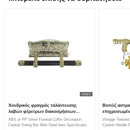
VIDEO
Χονδρικός φραγμός ταλάντευσης
Βιντέιζ αστρ
λαβών φέρετρων διακοσμήσεων
επιχρυσωμέν
φέρετρων, προμηθευτές λαβών
φέρετρος Κερ
ABS or PP Silver Funeral Coffin Decoration
Vintage Twisted
φέρετρων
τράβηξε Κερα
Casket Swing Bar With Steel bars Specification:
Casket Handle F