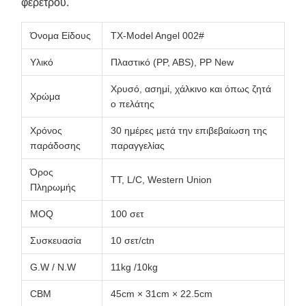
φερέτρου.
Όνομα Είδους
TX-Model Angel 002#
Υλικό
Πλαστικό (PP, ABS), PP New
Χρυσό, ασημί, χάλκινο και όπως ζητά
Χρώμα
ο πελάτης
Χρόνος
30 ημέρες μετά την επιβεβαίωση της
παράδοσης
παραγγελίας
Όρος
TT, L/C, Western Union
Πληρωμής
MOQ
100 σετ
Συσκευασία
10 σετ/ctn
G.W / N.W
11kg /10kg
CBM
45cm × 31cm × 22.5cm