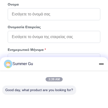
Ονομα
Ονομασία Εταιρείας
Ενημερωτικό Μήνυμα
*
Summer Gu
3:39 AM
Good day, what product are you looking for?
Προσάρτηση Αρχείων
Επιλέξτε αρχεία