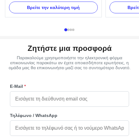
One set of Swing bar: 8pcs plastic plates,16pcs
Handle ABS and 
handles ,8pcs end caps and 2 long bars and 2
Handle with Pale
Βρείτε την καλύτερη τιμή
Βρείτ
short bars. Item Name TX-A Swing bar Material
plastc as a set,
Plastic (PP) and Zinc Alloy Color Gold, silver,
Item Name H9013
copper, as your order ...
Color Gold, silve
Ζητήστε μια προσφορά
Παρακαλούμε χρησιμοποιήστε την ηλεκτρονική φόρμα
επικοινωνίας παρακάτω αν έχετε οποιεσδήποτε ερωτήσεις, η
ομάδα μας θα επικοινωνήσει μαζί σας το συντομότερο δυνατό.
E-Mail
*
Τηλέφωνο / WhatsApp