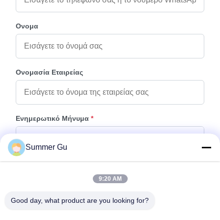
Ονομα
Ονομασία Εταιρείας
Ενημερωτικό Μήνυμα
*
Summer Gu
9:20 AM
Good day, what product are you looking for?
Προσάρτηση Αρχείων
Επιλέξτε αρχεία