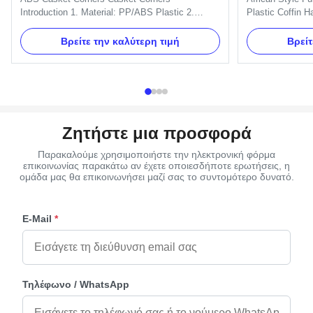
Introduction 1. Material: PP/ABS Plastic 2.
Plastic Coffin H
Available Color: silver, gold, and copper. 3.
include 6pcs han
Packing: Each PC in a polybag, then in carton.
1pcs crucifix a
Βρείτε την καλύτερη τιμή
Βρείτ
4. More models are available. 5. ISO certificate
brackets. Item
and OEM service available. Casket Corners
Material Plastic 
Details: One set include 4pcs big ...
as your order De
Ζητήστε μια προσφορά
Παρακαλούμε χρησιμοποιήστε την ηλεκτρονική φόρμα
επικοινωνίας παρακάτω αν έχετε οποιεσδήποτε ερωτήσεις, η
ομάδα μας θα επικοινωνήσει μαζί σας το συντομότερο δυνατό.
E-Mail
*
Τηλέφωνο / WhatsApp