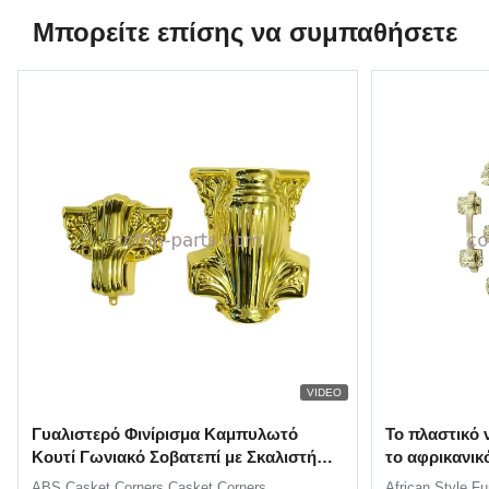
Μπορείτε επίσης να συμπαθήσετε
VIDEO
Γυαλιστερό Φινίρισμα Καμπυλωτό
Το πλαστικό ν
Κουτί Γωνιακό Σοβατεπί με Σκαλιστή
το αφρικανι
Ανάγλυφη Υφή Λουλουδιών
προσαρμόζετ
ABS Casket Corners​ Casket Corners​
African Style Fu