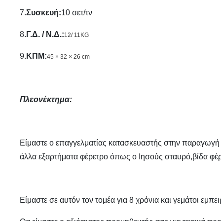
7.
Συσκευή
:
10 σετ/τν
8.
Γ.Δ. / Ν.Δ.
:
12/ 11KG
9.
ΚΠΜ
:
45 × 32 × 26 cm
Πλεονέκτημα:
Είμαστε ο επαγγελματίας κατασκευαστής στην παραγωγή τ
άλλα εξαρτήματα φέρετρο όπως ο Ιησούς σταυρό,βίδα φέρ
Είμαστε σε αυτόν τον τομέα για 8 χρόνια και γεμάτοι εμπει