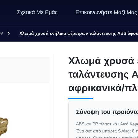
Σχετικά Με Εμάς
Επικοινωνήστε Μαζί Μας
ών
Χλωμά χρυσά ενήλικα φέρετρων ταλάντευσης ABS ύφου
Χλωμά χρυσά 
ταλάντευσης 
αφρικανικά/πλ
Σύνοψη του προϊόντ
ABS και PP πλαστικό υλικό Κεφ
Ένα σετ από μπάρες Swing: 8 πλ