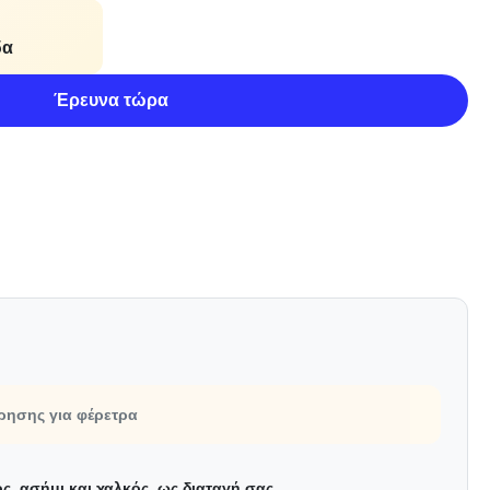
δα
Έρευνα τώρα
ρησης για φέρετρα
ς, ασήμι και χαλκός, ως διαταγή σας