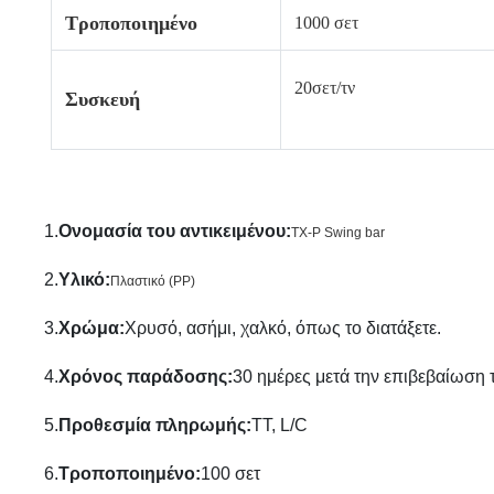
Τροποποιημένο
1000 σετ
20
σετ/τν
Συσκευή
1.
Ονομασία του αντικειμένου
:
TX-P Swing bar
2.
Υλικό
:
Πλαστικό (PP)
3.
Χρώμα
:
Χρυσό, ασήμι, χαλκό, όπως το διατάξετε.
4.
Χρόνος παράδοσης
:
30 ημέρες μετά την επιβεβαίωση 
5.
Προθεσμία πληρωμής
:
TT, L/C
6.
Τροποποιημένο
:
100 σετ