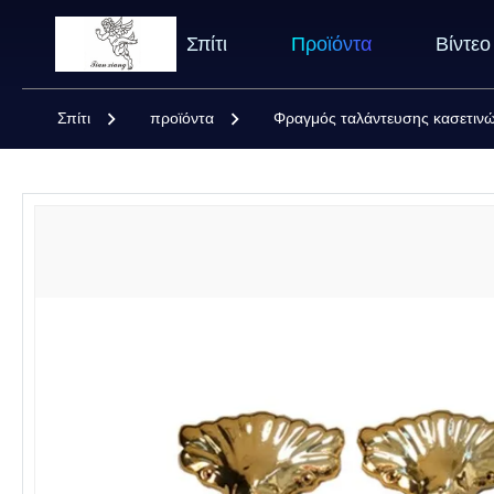
Σπίτι
Προϊόντα
Βίντεο
Σπίτι
προϊόντα
Φραγμός ταλάντευσης κασετιν