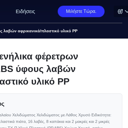
Ειδήσεις
Μιλήστε Τώρα.
ς λαβών αφρικανικά/πλαστικό υλικό PP
ενήλικα φέρετρων
ABS ύφους λαβών
αστικό υλικό PP
ος
αλαίου Χελιδώματος Χελιδώματος με Λάθος Χρυσό Ειδικότητα:
αστικά πιάτα, 16 λαβές, 8 καπάκια και 2 μακρές και 2 μικρές