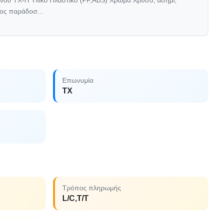
ένου TX-Π Υλικό Πλαστικό (PP,ABS) Χρώμα Χρυσό, ασήμι,
νος παράδοσ...
Επωνυμία
TX
Τρόπος πληρωμής
L/C,T/T