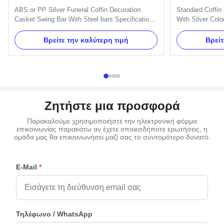
φέρετρων, προμηθευτές λαβών
χρώμα, χονδ
ABS or PP Silver Funeral Coffin Decoration
Standard Coffin 
φέρετρων
κασετινών σ
Casket Swing Bar With Steel bars Specification:
With Silver Colo
One set of Swing bar: 8pcs plastic plates,16pcs
H9026 handle is
handles ,8pcs end caps and 2 long bars and 2
H9026 long handl
Βρείτε την καλύτερη τιμή
Βρείτ
short bars. Item Name TX-A Swing bar Material
coffin. One set
Plastic (PP) and Zinc Alloy Color Gold, silver,
handles and 2pc
copper, as your order ...
can pack as Clien
Ζητήστε μια προσφορά
Παρακαλούμε χρησιμοποιήστε την ηλεκτρονική φόρμα
επικοινωνίας παρακάτω αν έχετε οποιεσδήποτε ερωτήσεις, η
ομάδα μας θα επικοινωνήσει μαζί σας το συντομότερο δυνατό.
E-Mail
*
Τηλέφωνο / WhatsApp