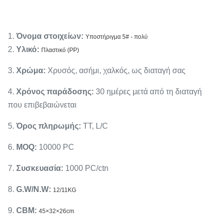
1.
Όνομα στοιχείων:
Υποστήριγμα 5# - πολύ
2.
Υλικό:
Πλαστικό (PP)
3.
Χρώμα:
Χρυσός, ασήμι, χαλκός, ως διαταγή σας
4.
Χρόνος παράδοσης:
30 ημέρες μετά από τη διαταγή
που επιβεβαιώνεται
5.
Όρος πληρωμής:
TT, L/C
6.
MOQ:
10000 PC
7.
Συσκευασία:
1000 PC/ctn
8.
G.W/N.W:
12/11KG
9.
CBM:
45×32×26cm