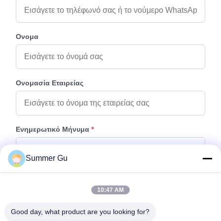
Ονομα
Ονομασία Εταιρείας
Ενημερωτικό Μήνυμα
*
Summer Gu
10:47 AM
Good day, what product are you looking for?
Προσάρτηση Αρχείων