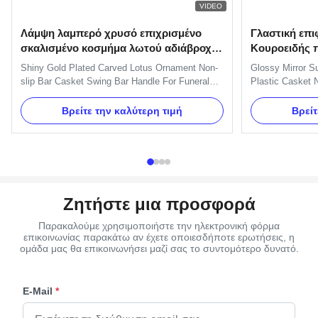
VIDEO
Λάμψη λαμπερό χρυσό επιχρισμένο
Γλαστική επι
σκαλισμένο κοσμήμα λωτού αδιάβροχο
Κουροειδής π
μπαρ φέρετρο swing bar λαβή για
πλαστικό φέρ
Shiny Gold Plated Carved Lotus Ornament Non-
Glossy Mirror S
ταφικό φέρετρο
Κηδειολογικό
slip Bar Casket Swing Bar Handle For Funeral
Plastic Casket N
Coffin Specification: One set of Swing bar: 8pcs
Specification I
plastic plates,16pcs handles ,8pcs end caps and
Plastic (PP, ABS
Βρείτε την καλύτερη τιμή
Βρείτ
2 long bars and 2 short bars. Item Name TX-
your order Deliv
Lotus Swing bar Material Plastic (PP) and Zinc
confirmed Paym
Alloy Color Gold, silver...
Packing 100 set
Ζητήστε μια προσφορά
Παρακαλούμε χρησιμοποιήστε την ηλεκτρονική φόρμα
επικοινωνίας παρακάτω αν έχετε οποιεσδήποτε ερωτήσεις, η
ομάδα μας θα επικοινωνήσει μαζί σας το συντομότερο δυνατό.
E-Mail
*