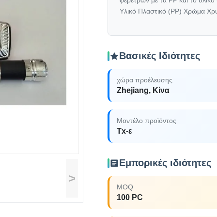
φέρετρων με τα PP και το υλικ
Υλικό Πλαστικό (PP) Χρώμα Χρυσ
Βασικές Ιδιότητες
χώρα προέλευσης
Zhejiang, Κίνα
Μοντέλο προϊόντος
Tx-ε
Εμπορικές ιδιότητες
>
MOQ
100 PC