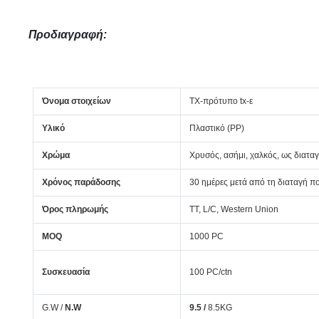
Προδιαγραφή:
Όνομα στοιχείων
TX-πρότυπο tx-ε
Υλικό
Πλαστικό (PP)
Χρώμα
Χρυσός, ασήμι, χαλκός, ως διατα
Χρόνος παράδοσης
30 ημέρες μετά από τη διαταγή π
Όρος πληρωμής
TT, L/C, Western Union
MOQ
1000 PC
Συσκευασία
100 PC/ctn
G.W /
N.W
9.5 /
8.5KG