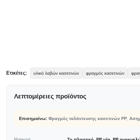
Ετικέτες:
υλικό λαβών κασετινών
φραγμός κασετινών
φρα
Λεπτομέρειες προϊόντος
Επισημαίνω:
Φραγμός ταλάντευσης κασετινών PP
,
Ασημ
Material:
Το πλαστικό, PP νέα, PP ανακυκλ