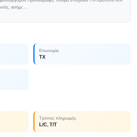
ό ψευδάργυρου Προδιαγραφή: Όνομα στοιχείων TX-πρότυπο tx-ε
ός, ασήμι, ...
Επωνυμία
TX
Τρόπος πληρωμής
L/C, T/T