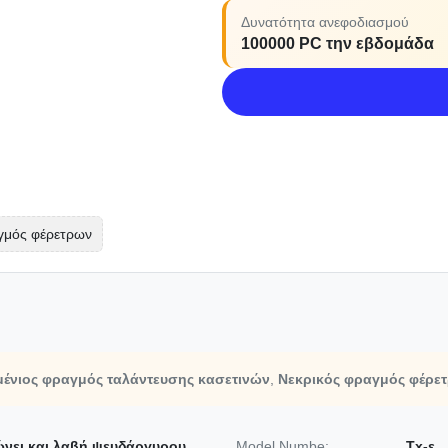
Δυνατότητα ανεφοδιασμού
100000 PC την εβδομάδα
γμός φέρετρων
ένιος φραγμός ταλάντευσης κασετινών
,
Νεκρικός φραγμός φέρε
ώνει και λαβή ψευδάργυρου
Model Numbe:
Tx-ε