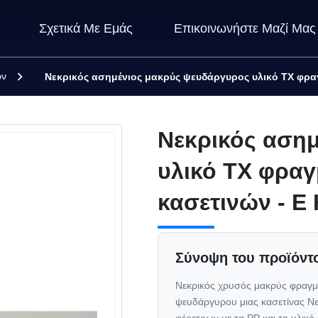
Σχετικά Με Εμάς
Επικοινωνήστε Μαζί Μας
ών
Νεκρικός ασημένιος μακρύς ψευδάργυρος υλικό TX φρα
Νεκρικός αση
υλικό TX φρα
κασετινών - Ε
Σύνοψη του προϊόντ
Νεκρικός χρυσός μακρύς φραγμό
ψευδάργυρου μιας κασετίνας Ν