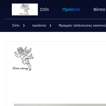
Σπίτι
Προϊόντα
Βίντεο
Σπίτι
προϊόντα
Φραγμός ταλάντευσης κασετιν