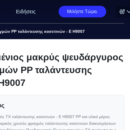
Ειδήσεις
Μιλήστε Τώρα.
γμών PP ταλάντευσης κασετινών - Ε H9007
μένιος μακρύς ψευδάργυρος
γμών PP ταλάντευσης
 H9007
ος
ς TX ταλάντευσης κασετινών - Ε H9007 PP και υλικό μέρος
εκρικός χρυσός φραγμός ταλάντευσης κασετινών διακοσμήσεων