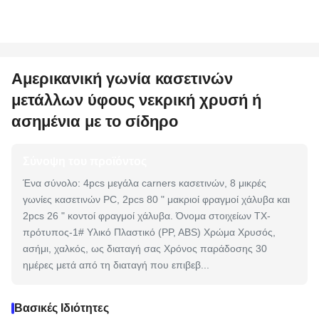
Αμερικανική γωνία κασετινών
μετάλλων ύφους νεκρική χρυσή ή
ασημένια με το σίδηρο
Σύνοψη του προϊόντος
Ένα σύνολο: 4pcs μεγάλα carners κασετινών, 8 μικρές
γωνίες κασετινών PC, 2pcs 80 " μακριοί φραγμοί χάλυβα και
2pcs 26 " κοντοί φραγμοί χάλυβα. Όνομα στοιχείων TX-
πρότυπος-1# Υλικό Πλαστικό (PP, ABS) Χρώμα Χρυσός,
ασήμι, χαλκός, ως διαταγή σας Χρόνος παράδοσης 30
ημέρες μετά από τη διαταγή που επιβεβ...
Βασικές Ιδιότητες