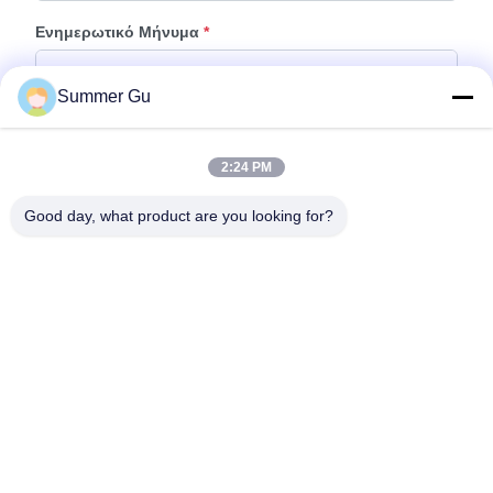
Ενημερωτικό Μήνυμα
*
Summer Gu
2:24 PM
Good day, what product are you looking for?
Προσάρτηση Αρχείων
Επιλέξτε αρχεία
Μπορείτε να ανεβάσετε μέχρι 5 αρχεία και κάθε αρχείο μεγέθους 10M
μέγιστο.
Υποβολή