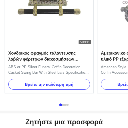
VIDEO
Χονδρικός φραγμός ταλάντευσης
Αμερικάνικο 
λαβών φέρετρων διακοσμήσεων
υλικό PP εξα
φέρετρων, προμηθευτές λαβών
χειροπέδες 
ABS or PP Silver Funeral Coffin Decoration
American Style 
φέρετρων
Casket Swing Bar With Steel bars Specification:
Coffin Accessor
One set of Swing bar: 8pcs plastic plates,16pcs
Accessories Han
handles ,8pcs end caps and 2 long bars and 2
TX-Model H9080 
Βρείτε την καλύτερη τιμή
Βρείτ
short bars. Item Name TX-A Swing bar Material
Gold, silver, co
Plastic (PP) and Zinc Alloy Color Gold, silver,
30 days after t
copper, as your order ...
TT, L/C, Wester
Ζητήστε μια προσφορά