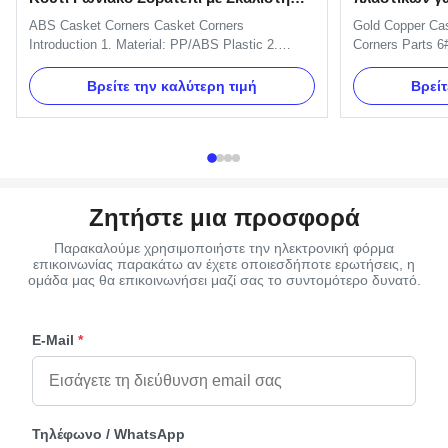
Ανάγλυφη Υφή Λουλουδιών
9#
ABS Casket Corners​ Casket Corners​
Gold Copper Cas
Introduction 1. Material: PP/ABS Plastic 2.
Corners Parts 6#
Available Color: silver, gold, and copper. 3.
Value Name Cas
Packing: Each PC in a polybag, then in carton.
Gold, Silver and
Βρείτε την καλύτερη τιμή
Βρείτ
4. More models are available. 5. ISO certificate
Material Plastic
and OEM service available. Casket Corners
(Mainland) Mod
Details: One set include 4pcs big ...
hardware Product
Ζητήστε μια προσφορά
Παρακαλούμε χρησιμοποιήστε την ηλεκτρονική φόρμα
επικοινωνίας παρακάτω αν έχετε οποιεσδήποτε ερωτήσεις, η
ομάδα μας θα επικοινωνήσει μαζί σας το συντομότερο δυνατό.
E-Mail
*
Τηλέφωνο / WhatsApp