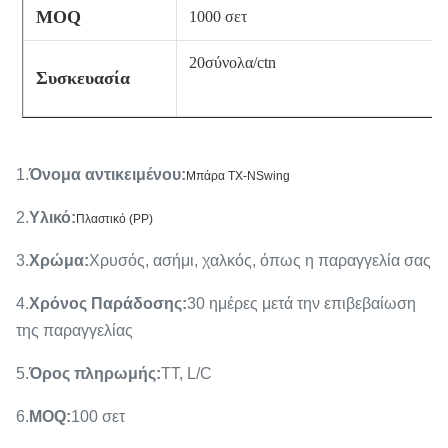
MOQ
1000 σετ
20
σύνολα/ctn
Συσκευασία
1.
Όνομα αντικειμένου
:
Μπάρα TX-NSwing
2.
Υλικό
:
Πλαστικό (PP)
3.
Χρώμα
:
Χρυσός, ασήμι, χαλκός, όπως η παραγγελία σας
4.
Χρόνος Παράδοσης
:
30 ημέρες μετά την επιβεβαίωση
της παραγγελίας
5.
Όρος πληρωμής
:
TT, L/C
6.
MOQ
:
100 σετ