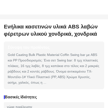
Ενήλικα κασετινών υλικά ABS λαβών
φέρετρων υλικού χονδρικά, χονδρικά
Σύνοψη του προϊόντος
Gold Caating Bulk Plastic Material Coffin Swing bar με ABS
και PP Προσδιορισμός: Ένα σετ Swing bar: 8 τμχ πλαστικές
πλάκες, 16 τμχ λαβές, 8 τμχ καπάκια στο τέλος και 2 μακριές
ράβδους και 2 κοντές ράβδους. Όνομα αντικειμένου TX-
Μοντέλο-1# Υλικό Πλαστικό (PP, ABS) Χρώμα Χρυσός,
ασήμι, χαλκός, όπως η ...
Βασικές Ιδιότητες
χώρα προέλευσης