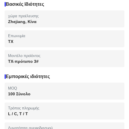
Βασικές Ιδιότητες
χώρα προέλευσης
Zhejiang, Κίνα
Επωνυμία
TX
Μοντέλο προϊόντος
TX-πρότυπο 3#
Εμπορικές ιδιότητες
MOQ
100 Σύνολο
Τρόπος πληρωμής
L / C, T / T
Δυνατότητα ανεφοδιασμού