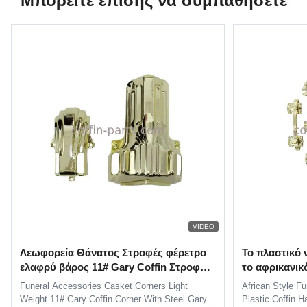
Μπορείτε επίσης να συμπαθήσετε
VIDEO
Λεωφορεία Θάνατος Στροφές φέρετρο
Το πλαστικό ν
ελαφρύ βάρος 11# Gary Coffin Στροφή
το αφρικανι
με ατσάλι
προσαρμόζετ
Funeral Accessories Casket Corners Light
African Style Fu
Weight 11# Gary Coffin Corner With Steel Gary
Plastic Coffin H