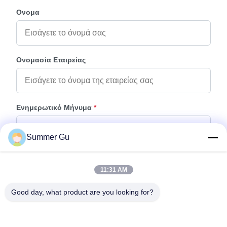
Ονομα
Ονομασία Εταιρείας
Ενημερωτικό Μήνυμα
*
Summer Gu
11:31 AM
Good day, what product are you looking for?
Προσάρτηση Αρχείων
Επιλέξτε αρχεία