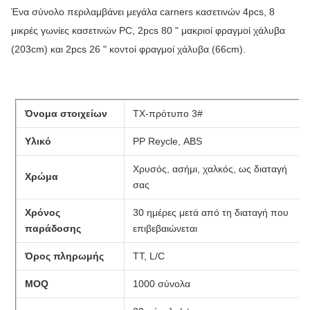
Ένα σύνολο περιλαμβάνει μεγάλα carners κασετινών 4pcs, 8
μικρές γωνίες κασετινών PC, 2pcs 80 " μακριοί φραγμοί χάλυβα
(203cm) και 2pcs 26 " κοντοί φραγμοί χάλυβα (66cm).
Όνομα στοιχείων
TX-πρότυπο 3#
Υλικό
PP Reycle, ABS
Χρυσός, ασήμι, χαλκός, ως διαταγή
Χρώμα
σας
Χρόνος
30 ημέρες μετά από τη διαταγή που
παράδοσης
επιβεβαιώνεται
Όρος πληρωμής
TT, L/C
MOQ
1000 σύνολα