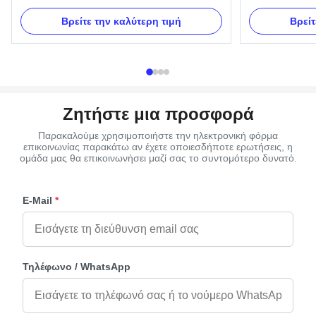
Color PP or ABS Material Coffin Decorative
include 6pcs han
Casket Corner with Steel Product Specifications
1pcs crucifix a
Βρείτε την καλύτερη τιμή
Βρείτ
Attribute Value Color Gary Style American Style
brackets. Item
Model Number 11# - Gary Application Coffin
Material Plastic 
Decoration Brand Name TX ...
as your order De
Ζητήστε μια προσφορά
Παρακαλούμε χρησιμοποιήστε την ηλεκτρονική φόρμα
επικοινωνίας παρακάτω αν έχετε οποιεσδήποτε ερωτήσεις, η
ομάδα μας θα επικοινωνήσει μαζί σας το συντομότερο δυνατό.
E-Mail
*
Τηλέφωνο / WhatsApp