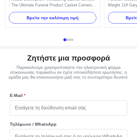
- The Ultimate Funeral Product Casket Corners
Weight 11# Gary
provide an easy and stylish way to decorate your
Color PP or ABS
casket with a beautiful, timeless look. Our
Casket Corner wi
Βρείτε την καλύτερη τιμή
Βρείτ
product is perfect for any funeral home, large or
Attribute Value 
small. Manufactured by a leading large funeral
Model Number 11
manufacturer, ...
Decoration Bran
Ζητήστε μια προσφορά
Παρακαλούμε χρησιμοποιήστε την ηλεκτρονική φόρμα
επικοινωνίας παρακάτω αν έχετε οποιεσδήποτε ερωτήσεις, η
ομάδα μας θα επικοινωνήσει μαζί σας το συντομότερο δυνατό.
E-Mail
*
Τηλέφωνο / WhatsApp