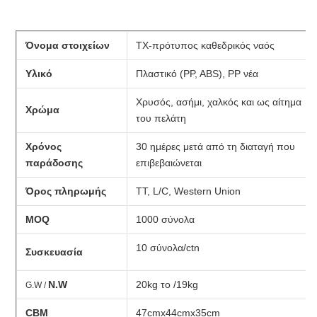
Όνομα στοιχείων
TX-πρότυπος καθεδρικός ναός
Υλικό
Πλαστικό (PP, ABS), PP νέα
Χρυσός, ασήμι, χαλκός και ως αίτημα
Χρώμα
του πελάτη
Χρόνος
30 ημέρες μετά από τη διαταγή που
παράδοσης
επιβεβαιώνεται
Όρος πληρωμής
TT, L/C, Western Union
MOQ
1000 σύνολα
10 σύνολα/ctn
Συσκευασία
N.W
20kg το /19kg
G.W /
CBM
47cmx44cmx35cm