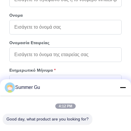
Ονομα
Ονομασία Εταιρείας
Ενημερωτικό Μήνυμα
*
Summer Gu
4:12 PM
Good day, what product are you looking for?
Προσάρτηση Αρχείων
Επιλέξτε αρχεία