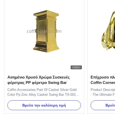
VIDEO
Ασημένιο Χρυσό Χρώμα Συσκευές
Επίχρυσο πλ
φέρετρας PP φέρετρο Swing Bar
Coffin Corner
Εξάρτημα
Coffin Accessories Part Of Casket Silver Gold
Product Descrip
Color Pp Zinc Alloy Casket Swing Bar TX-001
- The Ultimate 
Product Description: Item Name TX-001 Material
provide an easy 
Plastic(PP,ABS) Color Gold, silver, copper, as
casket with a be
Βρείτε την καλύτερη τιμή
Βρείτ
your order Delivery Time 30 days after the order
product is perfe
confirmed Payment Term TT, L/C MOQ 100sets
small. Manufactu