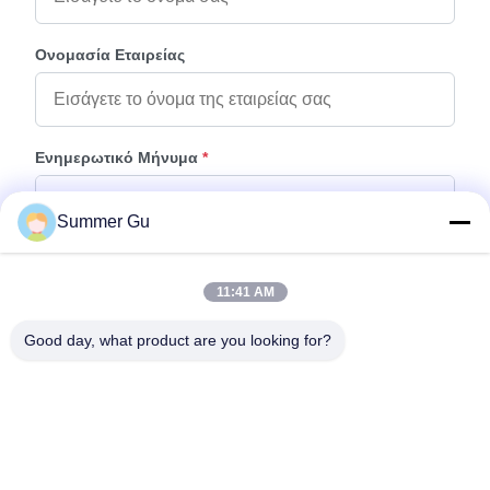
Ονομασία Εταιρείας
Ενημερωτικό Μήνυμα
*
Summer Gu
11:41 AM
Good day, what product are you looking for?
Προσάρτηση Αρχείων
Επιλέξτε αρχεία
Μπορείτε να ανεβάσετε μέχρι 5 αρχεία και κάθε αρχείο μεγέθους 10M
μέγιστο.