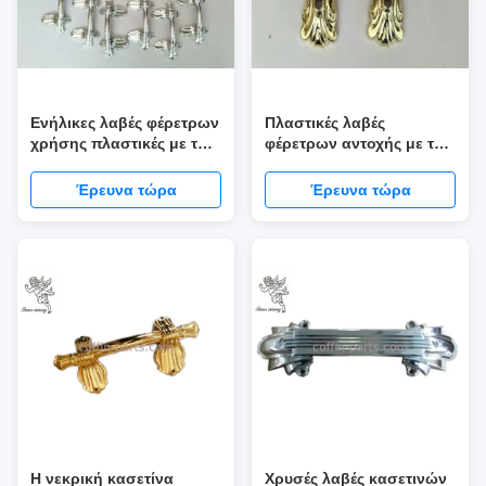
Ενήλικες λαβές φέρετρων
Πλαστικές λαβές
χρήσης πλαστικές με το
φέρετρων αντοχής με την
αφρικανικό σύνολο
όμορφη εμφάνιση
ύφους H9004
Έρευνα τώρα
Έρευνα τώρα
Η νεκρική κασετίνα
Χρυσές λαβές κασετινών