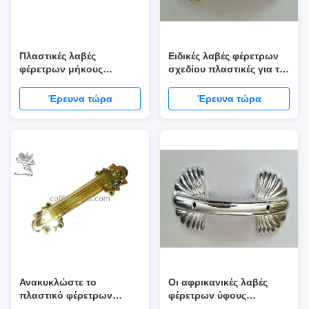
Πλαστικές λαβές
Ειδικές λαβές φέρετρων
φέρετρων μήκους
σχεδίου πλαστικές για τη
συνήθειας με το χλωμό
νεκρή αντοχή
χρυσό αφρικανικό ύφος
Έρευνα τώρα
Έρευνα τώρα
χρώματος
Ανακυκλώστε το
Οι αφρικανικές λαβές
πλαστικό φέρετρων
φέρετρων ύφους
λαβών ασήμι ύφους
πλαστικές για τη νεκρική