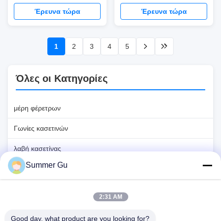
Eruopean τυποποιημένο
επιφάνεια κασετινών
Έρευνα τώρα
Έρευνα τώρα
για το τμήμα κασετινών
διακοσμούν
1
2
3
4
5
Όλες οι Κατηγορίες
μέρη φέρετρων
Γωνίες κασετινών
λαβή κασετίνας
Summer Gu
Πλαστικές λαβές φέρετρων
Λαβή κασετινών μετάλλων
2:31 AM
Φραγμός ταλάντευσης κασετινών
Good day, what product are you looking for?