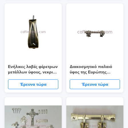
Ενήλικες λαβές φέρετρων
Διακοσμητικό παλαιό
μετάλλων ύφους, νεκρικά
ύφος της Ευρώπης
εξαρτήματα κασετινών
λαβών φέρετρων
διακοσμήσεων
ορείχαλκου/
Έρευνα τώρα
Έρευνα τώρα
συναρμολογήσεων
φέρετρων