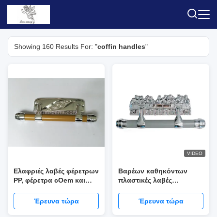
Showing 160 Results For: "
coffin handles
"
VIDEO
Ελαφριές λαβές φέρετρων
Βαρέων καθηκόντων
PP, φέρετρα cOem και
πλαστικές λαβές
εξαρτήματα κασετινών
φέρετρων/χρυσά
εξαρτήματα κασετινών
Έρευνα τώρα
Έρευνα τώρα
Metallzation