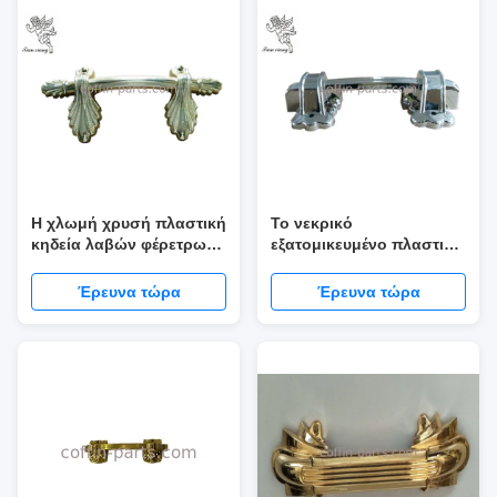
Η χλωμή χρυσή πλαστική
Το νεκρικό
κηδεία λαβών φέρετρων
εξατομικευμένο πλαστικό
προσωποποίησε το νέο
φέρετρο χειρίζεται το
ύφος H9004 - 1
ασημένιο πλαστικό για τη
Έρευνα τώρα
Έρευνα τώρα
διακόσμηση κασετινών