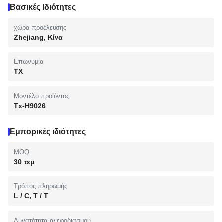
Βασικές Ιδιότητες
χώρα προέλευσης
Zhejiang, Κίνα
Επωνυμία
TX
Μοντέλο προϊόντος
Tx-H9026
Εμπορικές ιδιότητες
MOQ
30 τεμ
Τρόπος πληρωμής
L / C, T / T
Δυνατότητα ανεφοδιασμού