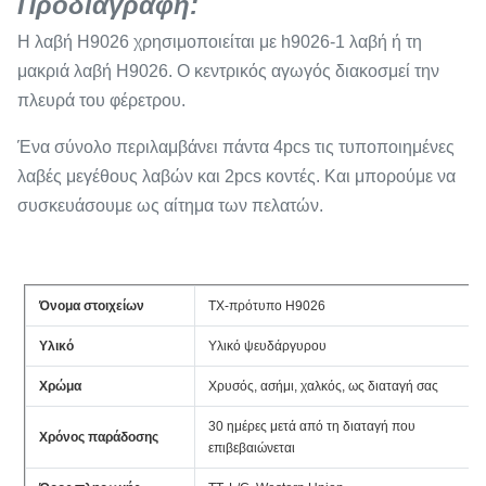
Προδιαγραφή:
Η λαβή H9026 χρησιμοποιείται με h9026-1 λαβή ή τη
μακριά λαβή H9026. Ο κεντρικός αγωγός διακοσμεί την
πλευρά του φέρετρου.
Ένα σύνολο περιλαμβάνει πάντα 4pcs τις τυποποιημένες
λαβές μεγέθους λαβών και 2pcs κοντές. Και μπορούμε να
συσκευάσουμε ως αίτημα των πελατών.
Όνομα στοιχείων
TX-πρότυπο H9026
Υλικό
Υλικό ψευδάργυρου
Χρώμα
Χρυσός, ασήμι, χαλκός, ως διαταγή σας
30 ημέρες μετά από τη διαταγή που
Χρόνος παράδοσης
επιβεβαιώνεται