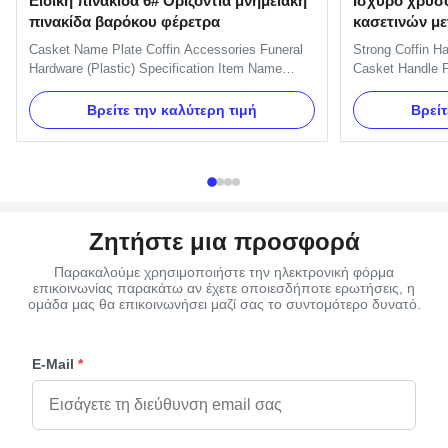
Ειδική πινακίδα 6# Οριζόντια μνημειακή
Ισχυρό χρυσό
πινακίδα βαρόκου φέρετρα
κασετινών μ
H9021 της Ε
Casket Name Plate Coffin Accessories Funeral
Strong Coffin H
Hardware (Plastic) Specification Item Name
Casket Handle F
Name Plate 6# Material Plastic (PP, ABS) Color
H9021 handle in
Gold, silver, copper, as your order Delivery Time
and nuts. And we
Βρείτε την καλύτερη τιμή
Βρείτ
30 days after the order confirmed Payment Term
Item Name TX-Mo
TT, L/C MOQ 100 sets Packing 100 sets/ctn
Metal Color Gold
Item Name: Name Plate 6# ...
Delivery Time 30
Ζητήστε μια προσφορά
Παρακαλούμε χρησιμοποιήστε την ηλεκτρονική φόρμα
επικοινωνίας παρακάτω αν έχετε οποιεσδήποτε ερωτήσεις, η
ομάδα μας θα επικοινωνήσει μαζί σας το συντομότερο δυνατό.
E-Mail
*