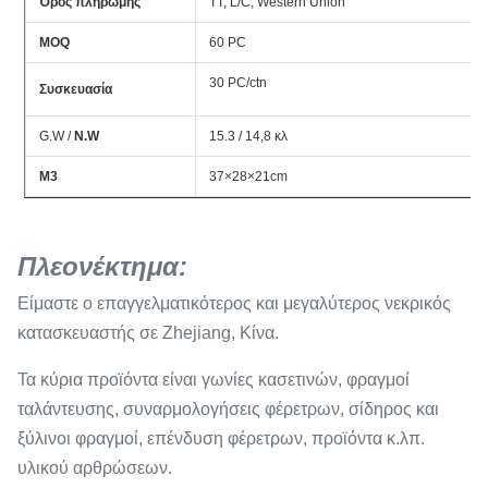
Όρος πληρωμής
TT, L/C, Western Union
MOQ
60 PC
30 PC/ctn
Συσκευασία
G.W /
N.W
15.3 / 14,8 κλ
Μ3
37×28×21cm
Πλεονέκτημα:
Είμαστε ο επαγγελματικότερος και μεγαλύτερος νεκρικός
κατασκευαστής σε Zhejiang, Κίνα.
Τα κύρια προϊόντα είναι γωνίες κασετινών, φραγμοί
ταλάντευσης, συναρμολογήσεις φέρετρων, σίδηρος και
ξύλινοι φραγμοί, επένδυση φέρετρων, προϊόντα κ.λπ.
υλικού αρθρώσεων.