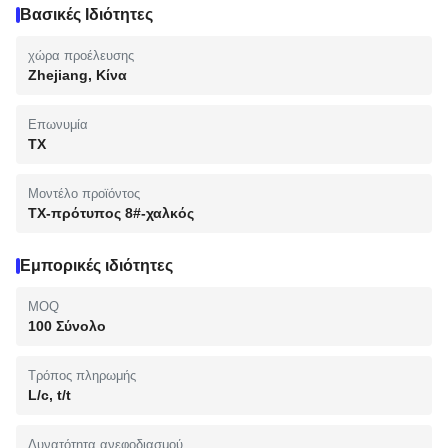
Βασικές Ιδιότητες
χώρα προέλευσης
Zhejiang, Κίνα
Επωνυμία
TX
Μοντέλο προϊόντος
TX-πρότυπος 8#-χαλκός
Εμπορικές ιδιότητες
MOQ
100 Σύνολο
Τρόπος πληρωμής
L/c, t/t
Δυνατότητα ανεφοδιασμού