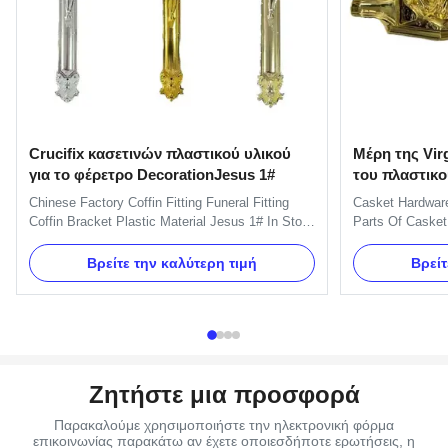
Crucifix κασετινών πλαστικού υλικού
Μέρη της Vir
για το φέρετρο DecorationJesus 1#
του πλαστικο
Chinese Factory Coffin Fitting Funeral Fitting
Casket Hardware
Coffin Bracket Plastic Material Jesus 1# In Stoc
Parts Of Casket
Funeral Jesus Decorative Coffin Crucifix With
Hardware Corner
Plastic Cross Size 38.5×18.5 cm Product
Corners , Coffin
Βρείτε την καλύτερη τιμή
Βρείτ
Description: The size of the cross is 38.5×18.5
Casket Hardware
cm and the size of Jesus is 16x12cm. It is used
6# Coffin Corne
on coffin lid for ...
include an option
Ζητήστε μια προσφορά
Παρακαλούμε χρησιμοποιήστε την ηλεκτρονική φόρμα
επικοινωνίας παρακάτω αν έχετε οποιεσδήποτε ερωτήσεις, η