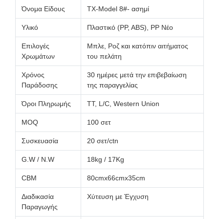
Όνομα Είδους
TX-Model 8#- ασημί
Υλικό
Πλαστικό (PP, ABS), PP Νέο
Επιλογές
Μπλε, Ροζ και κατόπιν αιτήματος
Χρωμάτων
του πελάτη
Χρόνος
30 ημέρες μετά την επιβεβαίωση
Παράδοσης
της παραγγελίας
Όροι Πληρωμής
TT, L/C, Western Union
MOQ
100 σετ
Συσκευασία
20 σετ/ctn
G.W / N.W
18kg / 17Kg
CBM
80cmx66cmx35cm
Διαδικασία
Χύτευση με Έγχυση
Παραγωγής