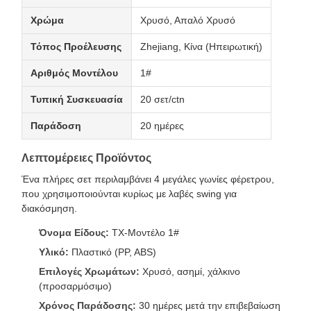
Χρώμα
Χρυσό, Απαλό Χρυσό
Τόπος Προέλευσης
Zhejiang, Κίνα (Ηπειρωτική)
Αριθμός Μοντέλου
1#
Τυπική Συσκευασία
20 σετ/ctn
Παράδοση
20 ημέρες
Λεπτομέρειες Προϊόντος
Ένα πλήρες σετ περιλαμβάνει 4 μεγάλες γωνίες φέρετρου,
που χρησιμοποιούνται κυρίως με λαβές swing για
διακόσμηση.
Όνομα Είδους:
TX-Μοντέλο 1#
Υλικό:
Πλαστικό (PP, ABS)
Επιλογές Χρωμάτων:
Χρυσό, ασημί, χάλκινο
(προσαρμόσιμο)
Χρόνος Παράδοσης:
30 ημέρες μετά την επιβεβαίωση