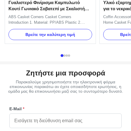
Γυαλιστερό Φινίρισμα Καμπυλωτό
Υλικό εξαρτη
Κουτί Γωνιακό Σοβατεπί με Σκαλιστή
για το νεκρικ
Ανάγλυφη Υφή Λουλουδιών
ABS Casket Corners​ Casket Corners​
Coffin Accessor
Introduction 1. Material: PP/ABS Plastic 2.
Home Casket Fun
Available Color: silver, gold, and copper. 3.
Decoration Meta
Packing: Each PC in a polybag, then in carton.
pattern Specific
Βρείτε την καλύτερη τιμή
Βρείτ
4. More models are available. 5. ISO certificate
side of the coff
and OEM service available. Casket Corners
Standard handle
Details: One set include 4pcs big ...
And we can pack 
Ζητήστε μια προσφορά
Παρακαλούμε χρησιμοποιήστε την ηλεκτρονική φόρμα
επικοινωνίας παρακάτω αν έχετε οποιεσδήποτε ερωτήσεις, η
ομάδα μας θα επικοινωνήσει μαζί σας το συντομότερο δυνατό.
E-Mail
*