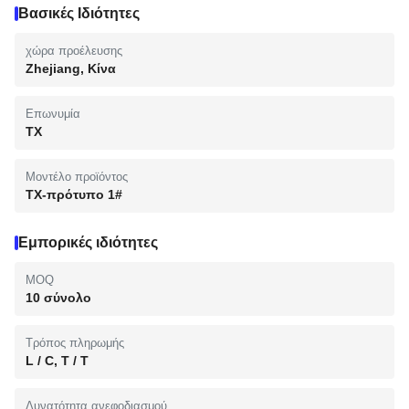
Βασικές Ιδιότητες
χώρα προέλευσης
Zhejiang, Κίνα
Επωνυμία
TX
Μοντέλο προϊόντος
TX-πρότυπο 1#
Εμπορικές ιδιότητες
MOQ
10 σύνολο
Τρόπος πληρωμής
L / C, T / T
Δυνατότητα ανεφοδιασμού