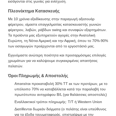
εισάγονται στις γωνίες για ενίσχυση.
Πλεονέκτημα Κατασκευής
Με 10 χρόνια εξειδίκευσης στην παραγωγή αξεσουάρ
φέρετρου, είμαστε επαγγελματίας κατασκευαστής γωνιών
φέρετρου, λαβών, ράβδων swing και συναφών εξαρτημάτων.
Τα προϊόντα μας εξυπηρετούν αγορές στην Ανατολική
Ευρώπη, τη Νότια Αμερική και την Αφρική, όπου το 70%-90%
των εισαγωγών προέρχονται από το εργοστάσιό μας.
Εγγυόμαστε ανώτερη ποιότητα και προσαρμόσιμες επιλογές
χρωμάτων για να καλύψουμε συγκεκριμένες απαιτήσεις
πελατών.
Όροι Πληρωμής & Αποστολής
Απαιτείται προκαταβολή 30% TT εκ των προτέρων, με το
υπόλοιπο 70% να καταβάλλεται κατά την παραλαβή του
πρωτότυπου αντιγράφου B/L (για θαλάσσιες αποστολές)
Εναλλακτικοί τρόποι πληρωμής: T/T ή Western Union
Διατίθενται δωρεάν δείγματα (ο πελάτης είναι υπεύθυνος
για τα έξοδα ταχυμεταφοράς, επιστρέψιμα με την