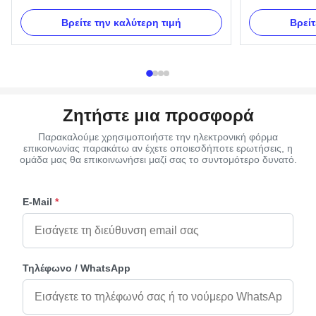
Specifications Color Gold, Silver, Copper Model
A05 Iron Handle
Number Corner 1# Type Adult Place of Origin
use with plate a
Βρείτε την καλύτερη τιμή
Βρείτ
Zhejiang, China Payment Mode T/T, Western
A05 Material Met
Union Main Market South America Material
Delivery Time 30
Plastic Product Description Standard Style ...
Payment Term TT
Ζητήστε μια προσφορά
Παρακαλούμε χρησιμοποιήστε την ηλεκτρονική φόρμα
επικοινωνίας παρακάτω αν έχετε οποιεσδήποτε ερωτήσεις, η
ομάδα μας θα επικοινωνήσει μαζί σας το συντομότερο δυνατό.
E-Mail
*
Τηλέφωνο / WhatsApp