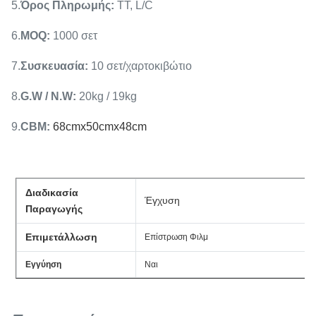
5.
Όρος Πληρωμής
:
TT, L/C
6.
MOQ
:
1000 σετ
7.
Συσκευασία
:
10 σετ/χαρτοκιβώτιο
8.
G.W / N.W
:
20kg / 19kg
9.
CBM
:
68cmx50cmx48cm
Διαδικασία
Έγχυση
Παραγωγής
Επιμετάλλωση
Επίστρωση Φιλμ
Εγγύηση
Ναι