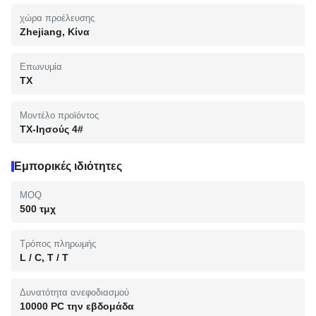
χώρα προέλευσης
Zhejiang, Κίνα
Επωνυμία
TX
Μοντέλο προϊόντος
TX-Ιησούς 4#
Εμπορικές ιδιότητες
MOQ
500 τμχ
Τρόπος πληρωμής
L / C, T / T
Δυνατότητα ανεφοδιασμού
10000 PC την εβδομάδα