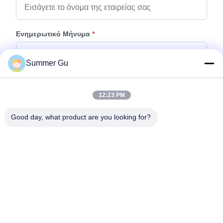
Ενημερωτικό Μήνυμα
*
Summer Gu
12:23 PM
Good day, what product are you looking for?
Προσάρτηση Αρχείων
Επιλέξτε αρχεία
Μπορείτε να ανεβάσετε μέχρι 5 αρχεία και κάθε αρχείο μεγέθους 10M
μέγιστο.
Υποβολή